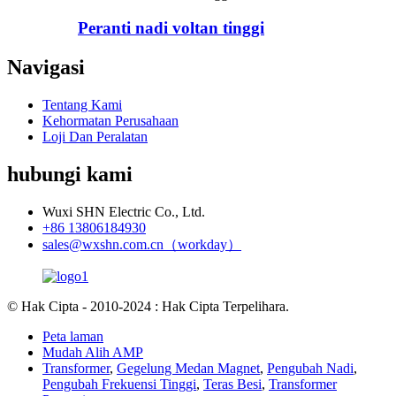
Peranti nadi voltan tinggi
Navigasi
Tentang Kami
Kehormatan Perusahaan
Loji Dan Peralatan
hubungi kami
Wuxi SHN Electric Co., Ltd.
+86 13806184930
sales@wxshn.com.cn（workday）
© Hak Cipta - 2010-2024 : Hak Cipta Terpelihara.
Peta laman
Mudah Alih AMP
Transformer
,
Gegelung Medan Magnet
,
Pengubah Nadi
,
Pengubah Frekuensi Tinggi
,
Teras Besi
,
Transformer