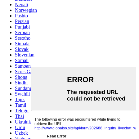
Nepali
Norwegian
Pashto
Persian
Punjabi
Serbian
Sesotho
Sinhala
Slovak
Slovenian
Somali
Samoan
Scots Gaelic
Shona
Sindhi
Sundanese
Swahili
Tajik
Tamil
Telugu
Thai
Ukrainian
Urdu
Uzbek
Vietnamese