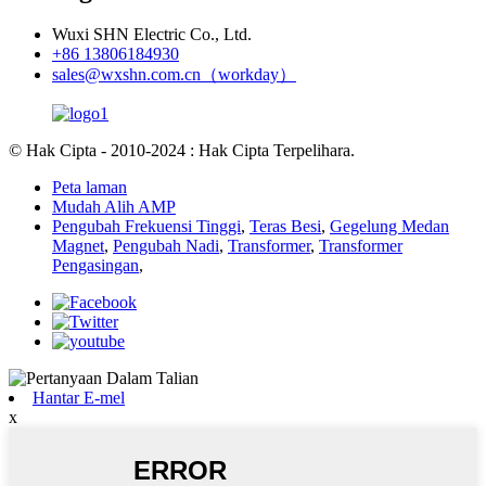
Wuxi SHN Electric Co., Ltd.
+86 13806184930
sales@wxshn.com.cn（workday）
© Hak Cipta - 2010-2024 : Hak Cipta Terpelihara.
Peta laman
Mudah Alih AMP
Pengubah Frekuensi Tinggi
,
Teras Besi
,
Gegelung Medan
Magnet
,
Pengubah Nadi
,
Transformer
,
Transformer
Pengasingan
,
Hantar E-mel
x